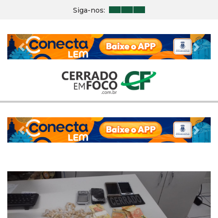
Siga-nos:
Previous
Nex
Previous
Nex