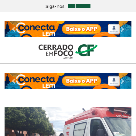
Siga-nos:
Previous
Nex
Previous
Nex