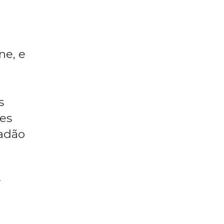
ne, e
s
res
dadão
r