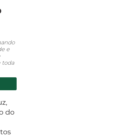
o
nhando
de e
e
 toda
uz,
o do
tos