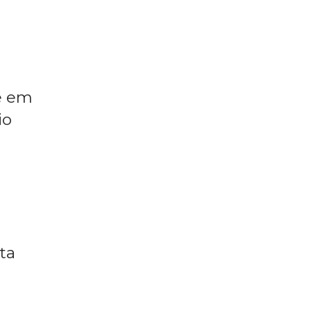
te em
io
ta