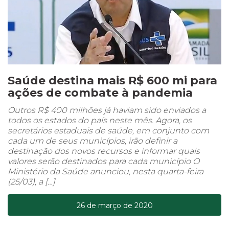
Saúde destina mais R$ 600 mi para
ações de combate à pandemia
Outros R$ 400 milhões já haviam sido enviados a
todos os estados do país neste mês. Agora, os
secretários estaduais de saúde, em conjunto com
cada um de seus municípios, irão definir a
destinação dos novos recursos e informar quais
valores serão destinados para cada município O
Ministério da Saúde anunciou, nesta quarta-feira
(25/03), a […]
26 de março de 2020