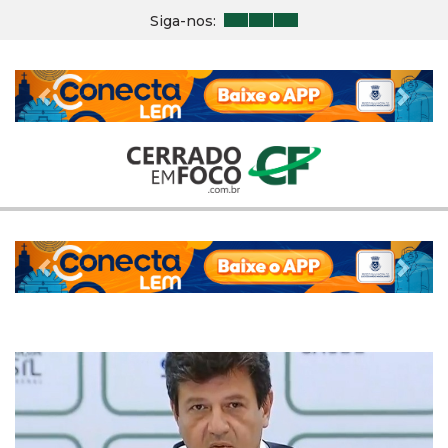
Siga-nos:
Previous
Nex
Previous
Nex