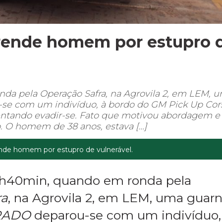
prende homem por estupro 
nda pela Operação Safra, na Agrovila 2, em LEM, 
e com um indivíduo, à bordo do GM Pick Up Cor
 tentando evadir-se. Fato que motivou abordagem e
o. O homem de 38 anos, estava […]
nde homem por estupro de vulnerável.
17h40min, quando em ronda pela
ra
, na Agrovila 2, em LEM, uma guar
RADO
deparou-se com um indivíduo,