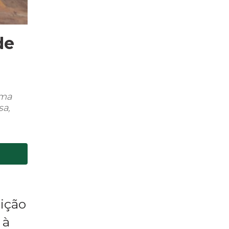
de
uma
sa,
nição
 à