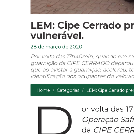
LEM: Cipe Cerrado 
vulnerável.
28 de março de 2020
Por volta das 17h40min, quando em ro
guarnição da CIPE CERRADO deparou-s
que ao avistar a guarnição, acelerou,
identificação dos ocupantes do veícul
Home
Categorias
LEM: Cipe Cerrado pre
P
or volta das 
Operação Saf
da
CIPE CER