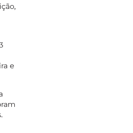
ição,
3
ra e
a
foram
.