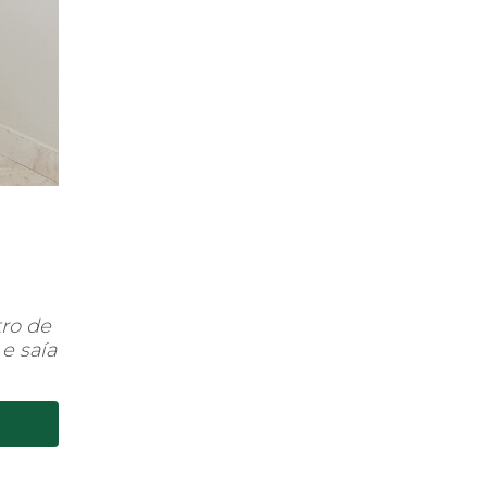
tro de
e saía