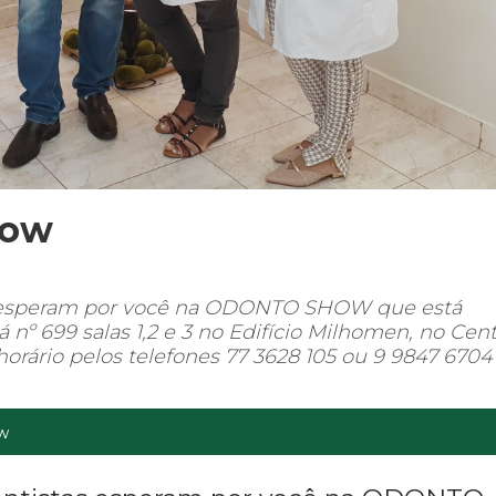
how
 esperam por você na ODONTO SHOW que está
á nº 699 salas 1,2 e 3 no Edifício Milhomen, no Cen
rário pelos telefones 77 3628 105 ou 9 9847 6704 