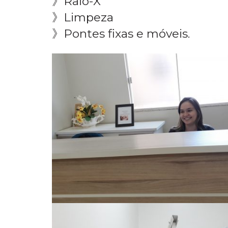
》Prótese total
》Restauração
》Raio-X
》Limpeza
》Pontes fixas e móveis.