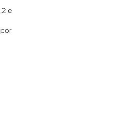
,2 e
 por