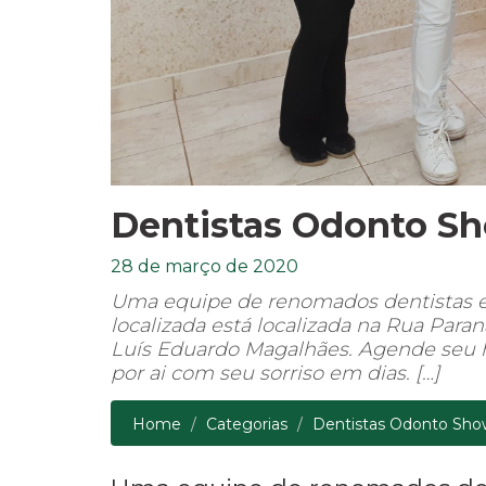
Dentistas Odonto S
28 de março de 2020
Uma equipe de renomados dentistas
localizada está localizada na Rua Paran
Luís Eduardo Magalhães. Agende seu ho
por ai com seu sorriso em dias. […]