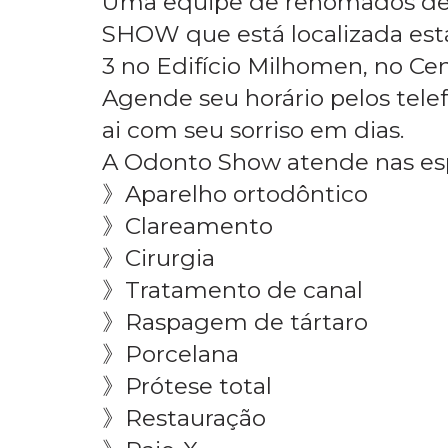
Home
Categorias
Dentistas Odonto Sho
Uma equipe de renomados de
SHOW que está localizada está 
3 no Edifício Milhomen, no Ce
Agende seu horário pelos tele
ai com seu sorriso em dias.
A Odonto Show atende nas esp
》Aparelho ortodôntico
》Clareamento
》Cirurgia
》Tratamento de canal
》Raspagem de tártaro
》Porcelana