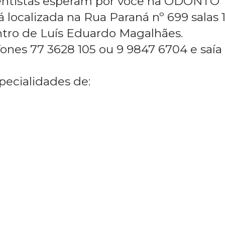
w
ntistas esperam por você na ODONTO
localizada na Rua Paraná nº 699 salas 1
ntro de Luís Eduardo Magalhães.
fones 77 3628 105 ou 9 9847 6704 e saía
ecialidades de: