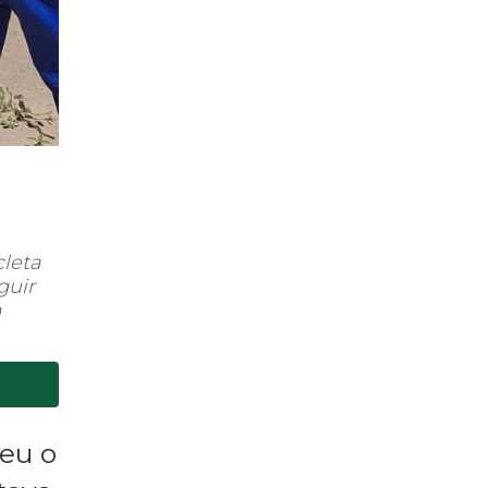
cleta
guir
a