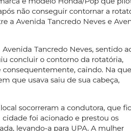
31), por volta de 13h, uma mulher per
 marca e modelo Honda/Pop que pilo
 após não conseguir contornar a rotat
ntre a Avenida Tancredo Neves e Ave
a Avenida Tancredo Neves, sentido a
u concluir o contorno da rotatória,
 e consequentemente, caindo. Na que
m que usava saiu de sua cabeça,