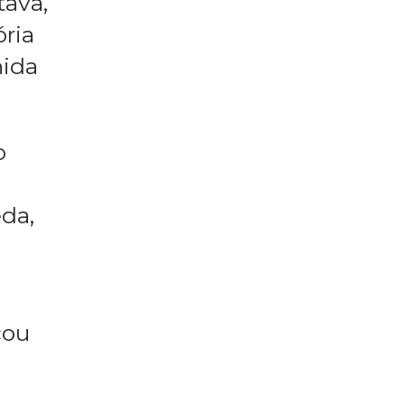
deu o
tava,
ória
nida
o
da,