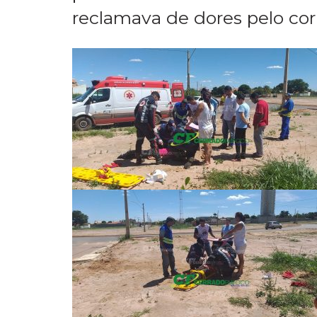
Pessoas que passavam pelo l
caída de bruços. O SAMU da 
primeiros socorros à aciden
reclamava de dores pelo co