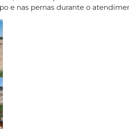
ocal socorreram a condutora, que fi
cidade foi acionado e prestou os
tada, levando-a para UPA. A mulher
rpo e nas pernas durante o atendime