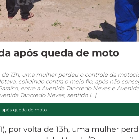
rida após queda de moto
lta de 13h, uma mulher perdeu o controle da motoci
ava, colidindo contra o meio fio, após não conse
 Paraíso, entre a Avenida Tancredo Neves e Avenid
Avenida Tancredo Neves, sentido […]
da após queda de moto