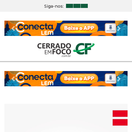
Siga-nos:
Previous
Nex
Previous
Nex