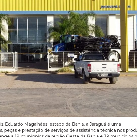
z Eduardo Magalhães, estado da Bahia, a Jaraguá é uma
, peças e prestação de serviços de assistência técnica nos prod
ange a 18 municípios da região Oeste da Bahia e 39 municípios 