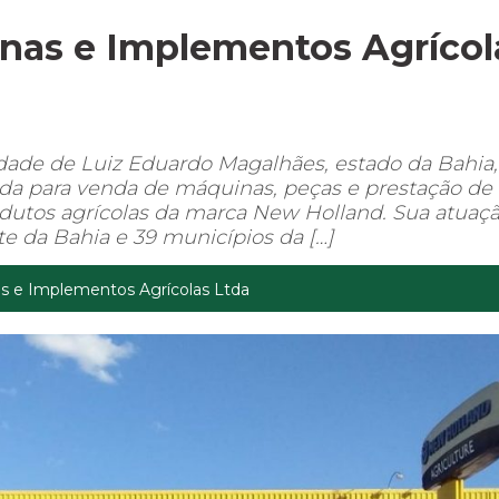
nas e Implementos Agrícol
ade de Luiz Eduardo Magalhães, estado da Bahia,
ada para venda de máquinas, peças e prestação de
rodutos agrícolas da marca New Holland. Sua atuaç
e da Bahia e 39 municípios da […]
s e Implementos Agrícolas Ltda