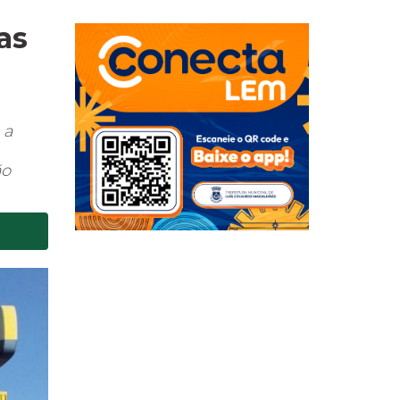
as
 a
ão