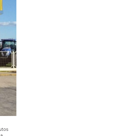
utos
da