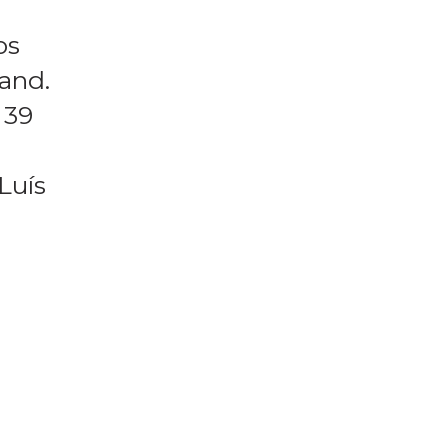
os
and.
 39
Luís