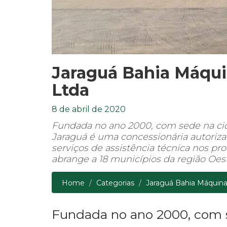
Jaraguá Bahia Máqui
Ltda
8 de abril de 2020
Fundada no ano 2000, com sede na cid
Jaraguá é uma concessionária autoriz
serviços de assistência técnica nos p
abrange a 18 municípios da região Oest
Home
Categorias
Jaraguá Bahia Máquina
Fundada no ano 2000, com 