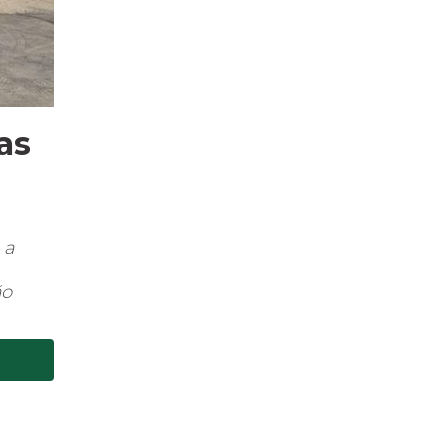
as
 a
ão