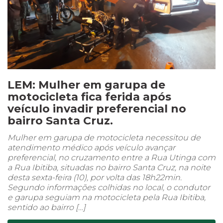
LEM: Mulher em garupa de
motocicleta fica ferida após
veículo invadir preferencial no
bairro Santa Cruz.
Mulher em garupa de motocicleta necessitou de
atendimento médico após veículo avançar
preferencial, no cruzamento entre a Rua Utinga com
a Rua Ibitiba, situadas no bairro Santa Cruz, na noite
desta sexta-feira (10), por volta das 18h22min.
Segundo informações colhidas no local, o condutor
e garupa seguiam na motocicleta pela Rua Ibitiba,
sentido ao bairro […]