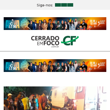
Siga-nos:
Previous
Nex
Previous
Nex