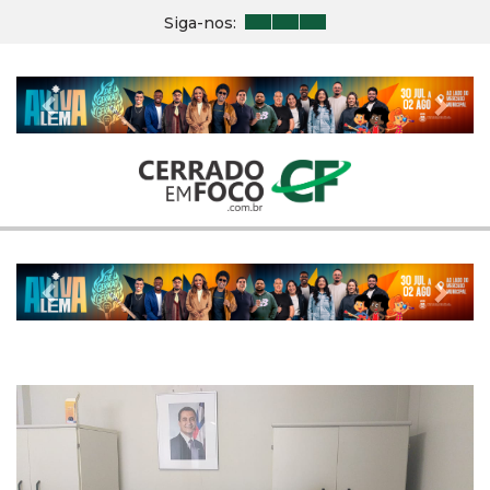
Siga-nos:
Previous
Nex
Previous
Nex