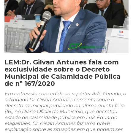
LEM:Dr. Gilvan Antunes fala com
exclusividade sobre o Decreto
Municipal de Calamidade Pública
de nº 167/2020
Em entrevista concedida ao repórter Adê Cerrado, o
advogado Dr. Gilvan Antunes comenta sobre o
decreto municipal publicado na última quinta-feira
(16), no Diário Oficial do Município, que decretou
estado de calamidade pública em Luís Eduardo
Magalhães. Dr. Gilvan Antunes faz uma breve
explanação sobre as situações em que podem ser