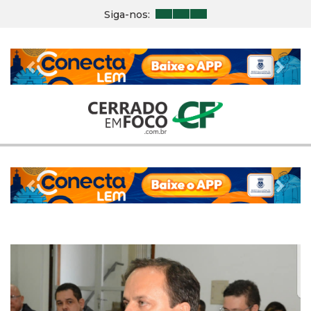
Siga-nos:
Previous
Nex
Previous
Nex