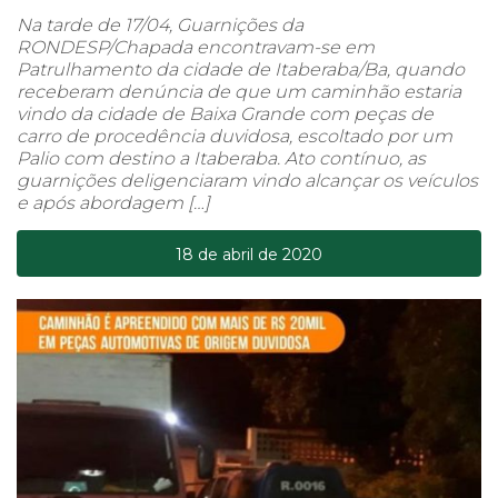
Na tarde de 17/04, Guarnições da
RONDESP/Chapada encontravam-se em
Patrulhamento da cidade de Itaberaba/Ba, quando
receberam denúncia de que um caminhão estaria
vindo da cidade de Baixa Grande com peças de
carro de procedência duvidosa, escoltado por um
Palio com destino a Itaberaba. Ato contínuo, as
guarnições deligenciaram vindo alcançar os veículos
e após abordagem […]
18 de abril de 2020