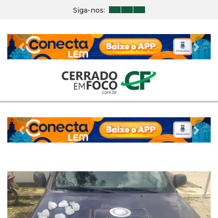
Siga-nos:
Previous
Nex
Previous
Nex