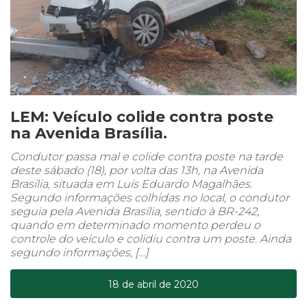
LEM: Veículo colide contra poste
na Avenida Brasília.
Condutor passa mal e colide contra poste na tarde
deste sábado (18), por volta das 13h, na Avenida
Brasília, situada em Luís Eduardo Magalhães.
Segundo informações colhidas no local, o condutor
seguia pela Avenida Brasília, sentido à BR-242,
quando em determinado momento perdeu o
controle do veículo e colidiu contra um poste. Ainda
segundo informações, […]
18 de abril de 2020