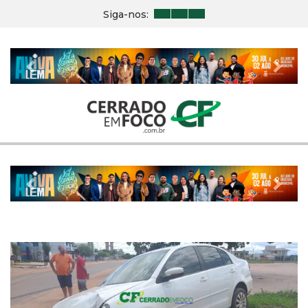
Siga-nos:
Previous
Nex
Previous
Nex