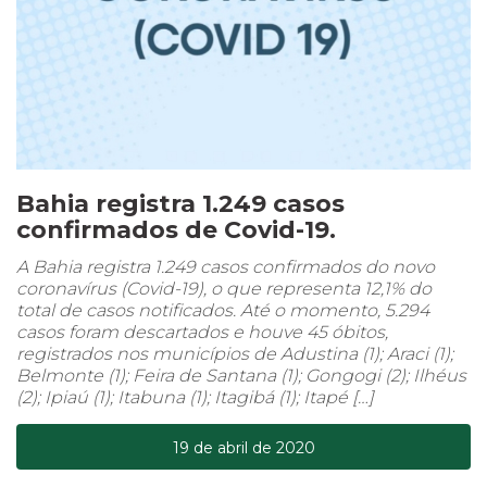
Bahia registra 1.249 casos
confirmados de Covid-19.
A Bahia registra 1.249 casos confirmados do novo
coronavírus (Covid-19), o que representa 12,1% do
total de casos notificados. Até o momento, 5.294
casos foram descartados e houve 45 óbitos,
registrados nos municípios de Adustina (1); Araci (1);
Belmonte (1); Feira de Santana (1); Gongogi (2); Ilhéus
(2); Ipiaú (1); Itabuna (1); Itagibá (1); Itapé […]
19 de abril de 2020