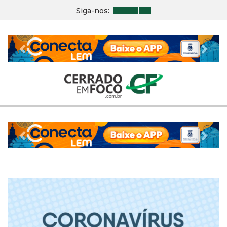
Siga-nos:
Previous
Nex
Previous
Nex