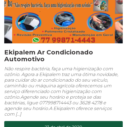
Ekipalem Ar Condicionado
Automotivo
Não respire bactéria, faça uma higienização com
ozônio. Agora a Ekipalem traz uma ótima novidade,
para cuidar do ar condicionado do seu veículo,
caminhão ou máquina agrícola oferecemos um
serviço diferenciado com higienização com
ozônio.Agende seu horário e proteja se das
bactérias, ligue 077998714443 ou 3628 4278 e
agende seu horário.A Ekipalem oferece serviços
com […]