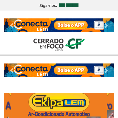
Siga-nos:
Previous
Nex
Previous
Nex