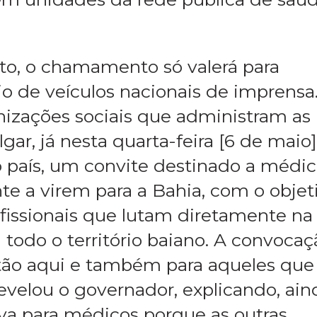
o, o chamamento só valerá para
io de veículos nacionais de imprensa
nizações sociais que administram as
ar, já nesta quarta-feira [6 de maio
do país, um convite destinado a médi
e a virem para a Bahia, com o objet
ofissionais que lutam diretamente na
 todo o território baiano. A convocaç
stão aqui e também para aqueles que
evelou o governador, explicando, ain
va para médicos porque as outras