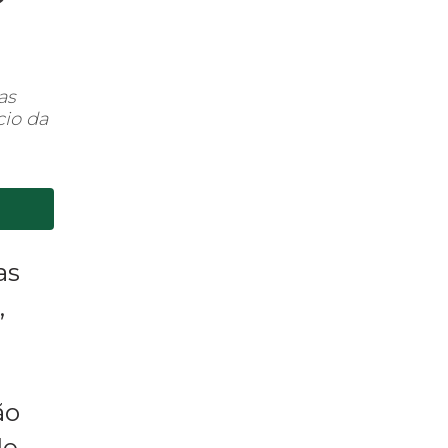
as
cio da
as
,
ão
de