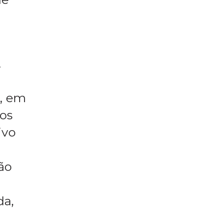
.
], em
cos
ivo
ão
da,