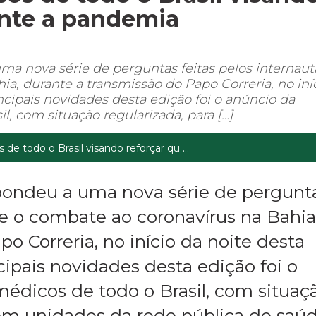
ante a pandemia
a nova série de perguntas feitas pelos internaut
a, durante a transmissão do Papo Correria, no iní
incipais novidades desta edição foi o anúncio da
, com situação regularizada, para […]
e todo o Brasil visando reforçar qu ...
pondeu a uma nova série de pergunt
re o combate ao coronavírus na Bahia
o Correria, no início da noite desta
ncipais novidades desta edição foi o
édicos de todo o Brasil, com situaç
 em unidades da rede pública de saú