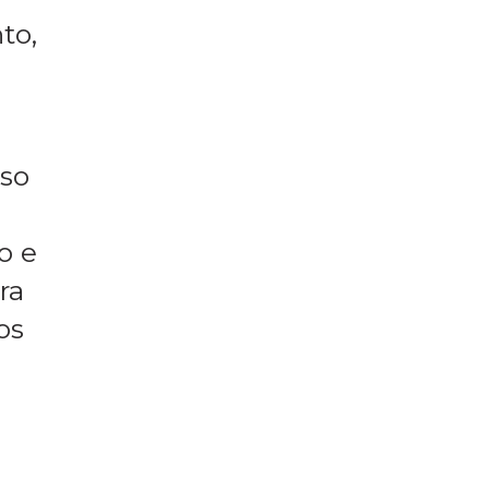
to,
aso
o e
ra
os