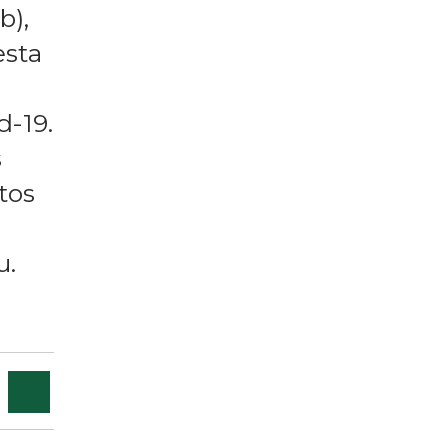
b),
esta
d-19.
s
tos
u.