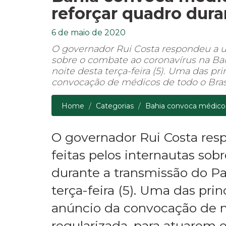
reforçar quadro dur
6 de maio de 2020
O governador Rui Costa respondeu a um
sobre o combate ao coronavírus na Bahi
noite desta terça-feira (5). Uma das pr
convocação de médicos de todo o Brasil
Home
Categorias
Bahia convoca médicos d
O governador Rui Costa res
feitas pelos internautas sob
durante a transmissão do Pap
terça-feira (5). Uma das pri
anúncio da convocação de m
regularizada, para atuarem