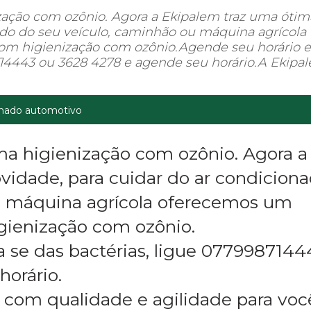
ização com ozônio. Agora a Ekipalem traz uma ótim
ado do seu veículo, caminhão ou máquina agrícola
om higienização com ozônio.Agende seu horário e
8714443 ou 3628 4278 e agende seu horário.A Ekipa
nado automotivo
uma higienização com ozônio. Agora a
vidade, para cuidar do ar condicion
u máquina agrícola oferecemos um
gienização com ozônio.
a se das bactérias, ligue 0779987144
orário.
 com qualidade e agilidade para voc