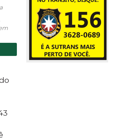
a
lem
ado
43
ê