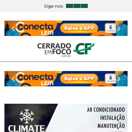
Siga-nos:
Previous
Nex
Previous
Nex