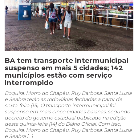
BA tem transporte intermunicipal
suspenso em mais 5 cidades; 142
municípios estão com serviço
interrompido
Boquira, Morro do Chapéu, Ruy Barbosa, Santa Luzia
e Seabra terão as rodoviárias fechadas a partir de
sexta-feira (15). O transporte intermunicipal foi
suspenso em mais cinco cidades baianas, segundo
decreto do governo estadual publicado na edição
desta quinta-feira (14) do Diário Oficial. Com isso,
Boquira, Morro do Chapéu, Ruy Barbosa, Santa Luzia
e Seabra […]