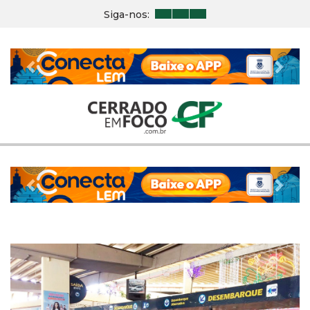
Siga-nos:
Previous
Nex
Previous
Nex