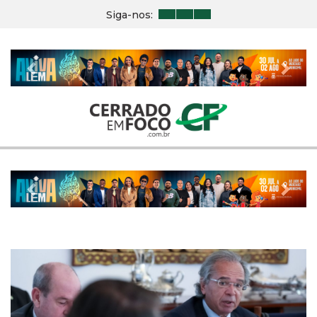
Siga-nos:
Previous
Nex
Previous
Nex