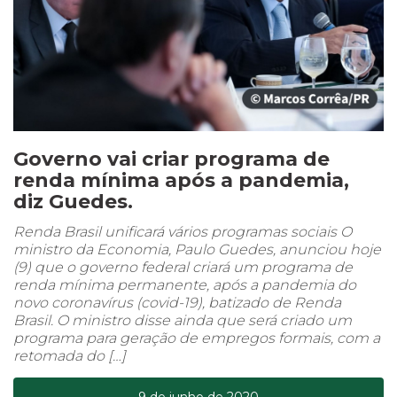
Governo vai criar programa de
renda mínima após a pandemia,
diz Guedes.
Renda Brasil unificará vários programas sociais O
ministro da Economia, Paulo Guedes, anunciou hoje
(9) que o governo federal criará um programa de
renda mínima permanente, após a pandemia do
novo coronavírus (covid-19), batizado de Renda
Brasil. O ministro disse ainda que será criado um
programa para geração de empregos formais, com a
retomada do […]
9 de junho de 2020