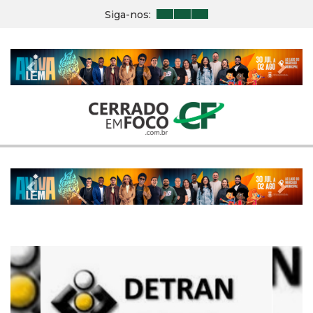
Siga-nos:
Previous
Nex
Previous
Nex