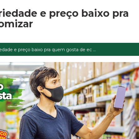
edade e preço baixo pra
omizar
de e preço baixo pra quem gosta de ec ...