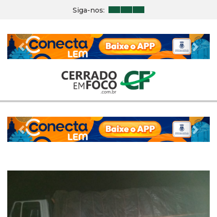
Siga-nos:
Previous
Nex
Previous
Nex