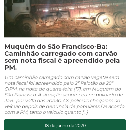
Muquém do São Francisco-Ba:
Caminhão carregado com carvão
sem nota fiscal é apreendido pela
PM.
Um caminhão carregado com carvão vegetal sem
nota fiscal foi apreendido pelo 2⁰ Pelotão da 28ª
CIPM, na noite de quarta-feira (17), em Muquém do
São Francisco. A situação aconteceu no povoado de
Javi, por volta das 20h30. Os policiais chegaram ao
veículo depois de denúncia de populares.De acordo
com a PM, tanto o veículo quanto […]
18 de junho de 2020