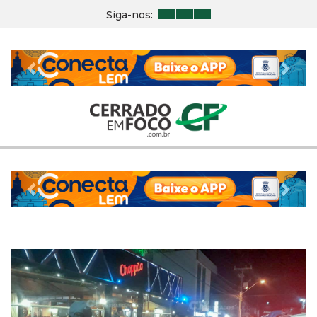
Siga-nos:
Previous
Nex
Previous
Nex