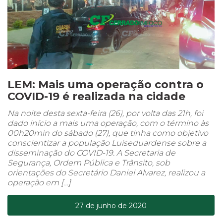
LEM: Mais uma operação contra o
COVID-19 é realizada na cidade
Na noite desta sexta-feira (26), por volta das 21h, foi
dado início a mais uma operação, com o término às
00h20min do sábado (27), que tinha como objetivo
conscientizar a população Luiseduardense sobre a
disseminação do COVID-19. A Secretaria de
Segurança, Ordem Pública e Trânsito, sob
orientações do Secretário Daniel Alvarez, realizou a
operação em […]
27 de junho de 2020