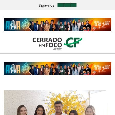
Siga-nos:
Previous
Nex
Previous
Nex