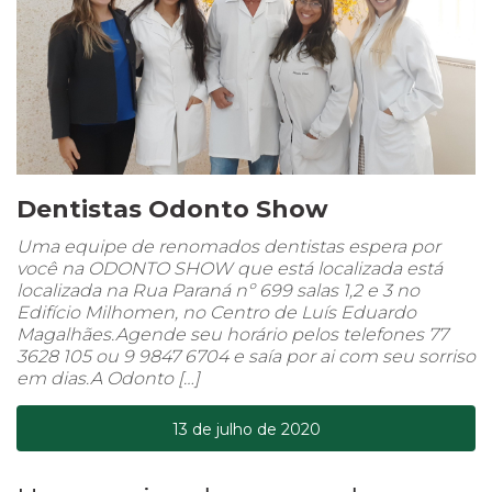
Dentistas Odonto Show
Uma equipe de renomados dentistas espera por
você na ODONTO SHOW que está localizada está
localizada na Rua Paraná nº 699 salas 1,2 e 3 no
Edifício Milhomen, no Centro de Luís Eduardo
Magalhães.Agende seu horário pelos telefones 77
3628 105 ou 9 9847 6704 e saía por ai com seu sorriso
em dias.A Odonto […]
13 de julho de 2020