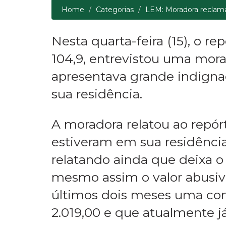
Home
Categorias
LEM: Moradora reclama
Nesta quarta-feira (15), o re
104,9, entrevistou uma mor
apresentava grande indigna
sua residência.
A moradora relatou ao repór
estiveram em sua residênc
relatando ainda que deixa o 
mesmo assim o valor abusiv
últimos dois meses uma cont
2.019,00 e que atualmente j