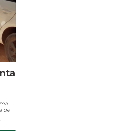
nta
 uma
a de
]