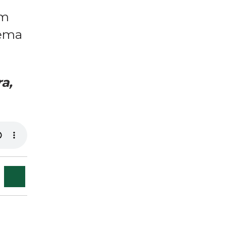
em
lema
a,