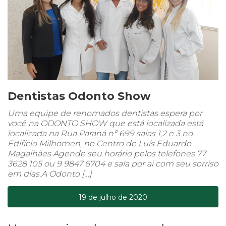
Dentistas Odonto Show
Uma equipe de renomados dentistas espera por
você na ODONTO SHOW que está localizada está
localizada na Rua Paraná nº 699 salas 1,2 e 3 no
Edifício Milhomen, no Centro de Luís Eduardo
Magalhães.Agende seu horário pelos telefones 77
3628 105 ou 9 9847 6704 e saía por ai com seu sorriso
em dias.A Odonto […]
19 de julho de 2020