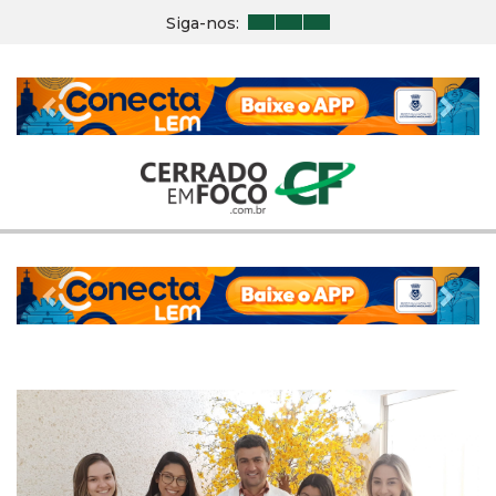
Siga-nos:
Previous
Nex
Previous
Nex