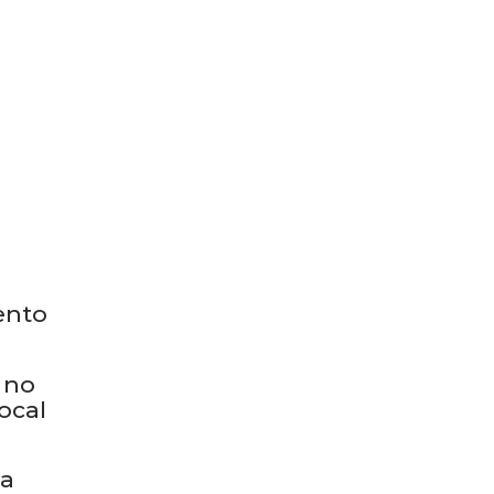
ento
 no