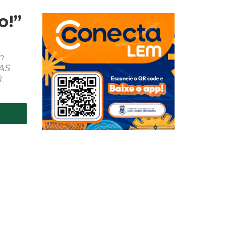
o!”
m
AS
.