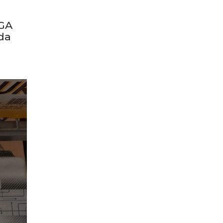
ocal
ua
EGA
da