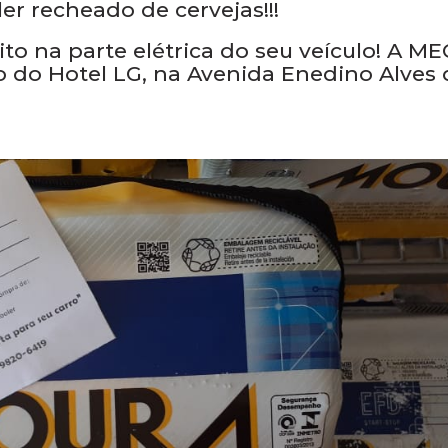
. Peça a sua bateria que entregamos no l
vidimos em até 4x no cartão.
e com a bateria MOURA! Na compra da s
er recheado de cervejas!!!
to na parte elétrica do seu veículo! A M
do do Hotel LG, na Avenida Enedino Alves 