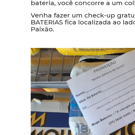
celular 9 9820-6419 (WhatsApp)
em que você estiver e ainda di
MEGA BATERIAS é parceira fort
bateria, você concorre a um coll
Venha fazer um check-up gratui
BATERIAS fica localizada ao la
Paixão.