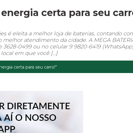
nergia certa para seu carr
é eleita a melhor loja de baterias, contando co
e o melhor atendimento da cidade. A MEGA BATERI
ue 3628-0499 ou no celular 9 9820-6419 (WhatsApp)
local em que você […]
rgia certa para seu carro!”