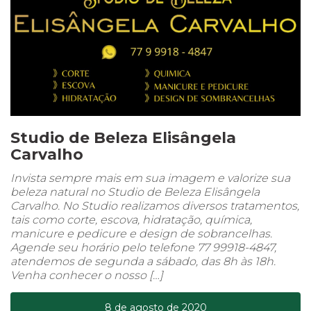
Studio de Beleza Elisângela
Carvalho
Invista sempre mais em sua imagem e valorize sua
beleza natural no Studio de Beleza Elisângela
Carvalho. No Studio realizamos diversos tratamentos,
tais como corte, escova, hidratação, química,
manicure e pedicure e design de sobrancelhas.
Agende seu horário pelo telefone 77 99918-4847,
atendemos de segunda a sábado, das 8h às 18h.
Venha conhecer o nosso […]
8 de agosto de 2020