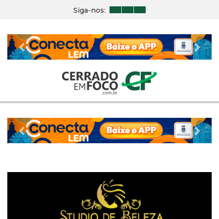
Siga-nos:
Previous
Nex
Previous
Nex