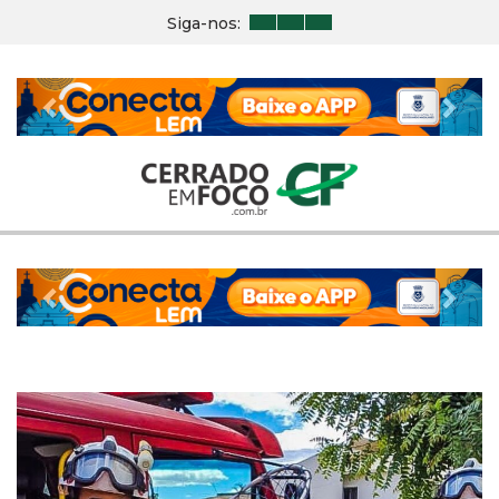
Siga-nos:
Previous
Nex
Previous
Nex