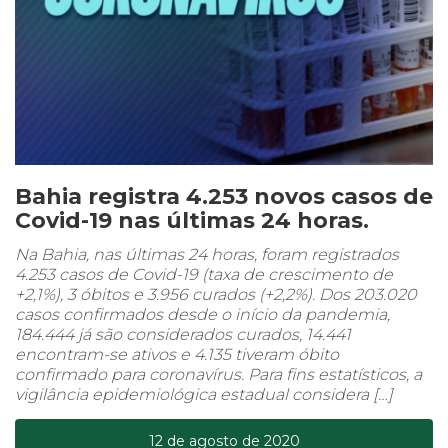
Bahia registra 4.253 novos casos de
Covid-19 nas últimas 24 horas.
Na Bahia, nas últimas 24 horas, foram registrados
4.253 casos de Covid-19 (taxa de crescimento de
+2,1%), 3 óbitos e 3.956 curados (+2,2%). Dos 203.020
casos confirmados desde o início da pandemia,
184.444 já são considerados curados, 14.441
encontram-se ativos e 4.135 tiveram óbito
confirmado para coronavírus. Para fins estatísticos, a
vigilância epidemiológica estadual considera […]
12 de agosto de 2020