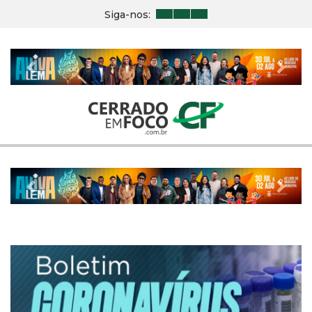
Siga-nos:
Previous
Nex
Previous
Nex