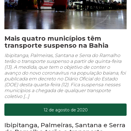
Mais quatro municípios têm
transporte suspenso na Bahia
Ibipitanga, Palmeiras, Santana e Serra do Ramalho
terão o transporte suspenso a partir de quinta-feira
(13). A medida, que tem o objetivo de conter o
avanço do novo coronavírus na população baiana, foi
publicada em decreto no Diário Oficial do Estado
(DOE) desta quarta-feira (12). Fica suspensa nesses
municípios a chegada de qualquer transporte
coletivo […]
12 de agosto de 2020
Ibipitanga, Palmeiras, Santana e Serra