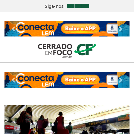
Siga-nos:
Previous
Nex
Previous
Nex