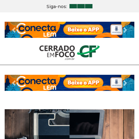
Siga-nos:
Previous
Nex
Previous
Nex