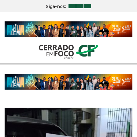
Siga-nos:
Previous
Nex
Previous
Nex