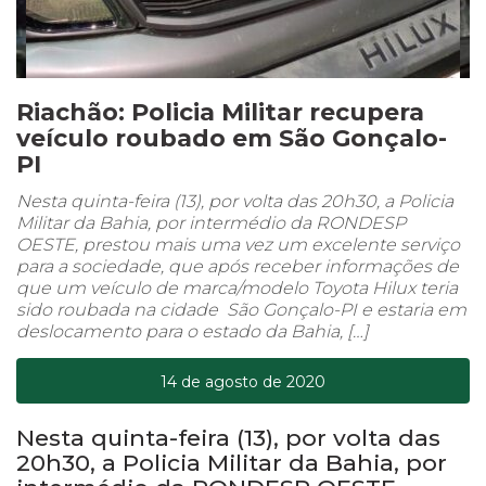
Riachão: Policia Militar recupera
veículo roubado em São Gonçalo-
PI
Nesta quinta-feira (13), por volta das 20h30, a Policia
Militar da Bahia, por intermédio da RONDESP
OESTE, prestou mais uma vez um excelente serviço
para a sociedade, que após receber informações de
que um veículo de marca/modelo Toyota Hilux teria
sido roubada na cidade São Gonçalo-PI e estaria em
deslocamento para o estado da Bahia, […]
14 de agosto de 2020
Nesta quinta-feira (13), por volta das
20h30, a Policia Militar da Bahia, por