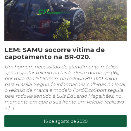
LEM: SAMU socorre vítima de
capotamento na BR-020.
Um homem necessitou de atendimento médico
após capotar veículo na tarde deste domingo (16),
por volta das 15h50min, na rodovia BR-020, saída
para Brasília. Segundo informações colhidas no local,
o veículo de marca e modelo Ford/EcoSport seguia
pela rodovia sentido à Luís Eduardo Magalhães, no
momento em que a sua frente um veículo realizava
a […]
16 de agosto de 2020