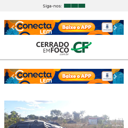
Siga-nos:
Previous
Nex
Previous
Nex