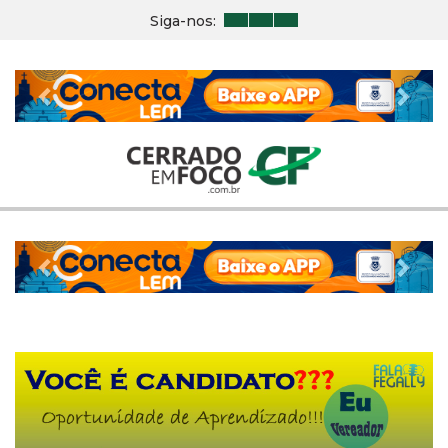
Siga-nos:
Previous
Nex
Previous
Nex