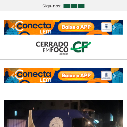
Siga-nos:
Previous
Nex
Previous
Nex