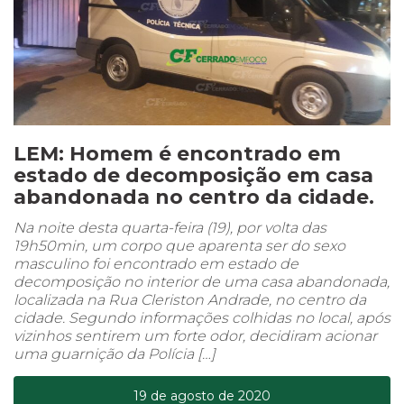
LEM: Homem é encontrado em
estado de decomposição em casa
abandonada no centro da cidade.
Na noite desta quarta-feira (19), por volta das
19h50min, um corpo que aparenta ser do sexo
masculino foi encontrado em estado de
decomposição no interior de uma casa abandonada,
localizada na Rua Cleriston Andrade, no centro da
cidade. Segundo informações colhidas no local, após
vizinhos sentirem um forte odor, decidiram acionar
uma guarnição da Polícia […]
19 de agosto de 2020