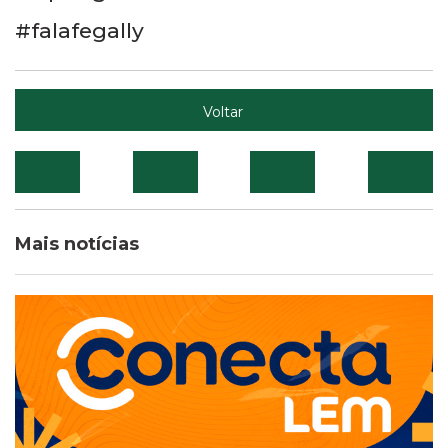
#falafegally
Voltar
Mais notícias