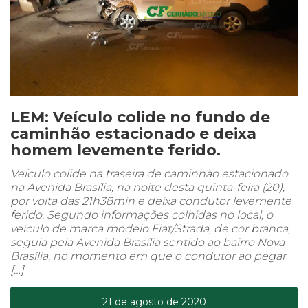
LEM: Veículo colide no fundo de
caminhão estacionado e deixa
homem levemente ferido.
Veículo colide na traseira de caminhão estacionado
na Avenida Brasília, na noite desta quinta-feira (20),
por volta das 21h38min e deixa condutor levemente
ferido. Segundo informações colhidas no local, o
veículo de marca modelo Fiat/Strada, de cor branca,
seguia pela Avenida Brasília sentido ao bairro Nova
Brasília, no momento em que o condutor ao pegar
[…]
21 de agosto de 2020