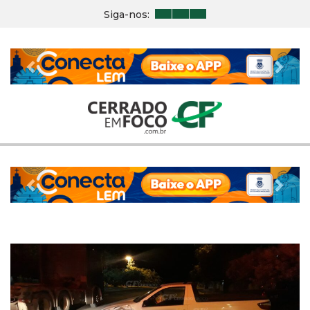
Siga-nos:
Previous
Nex
Previous
Nex