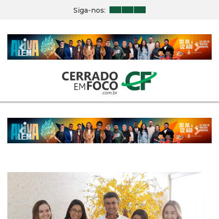
Siga-nos:
Previous
Nex
Previous
Nex