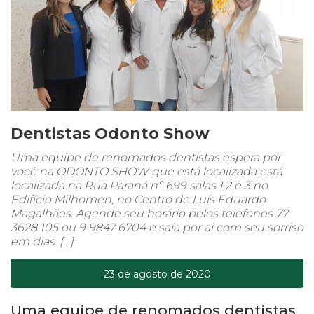
Dentistas Odonto Show
Uma equipe de renomados dentistas espera por
você na ODONTO SHOW que está localizada está
localizada na Rua Paraná nº 699 salas 1,2 e 3 no
Edifício Milhomen, no Centro de Luís Eduardo
Magalhães. Agende seu horário pelos telefones 77
3628 105 ou 9 9847 6704 e saía por ai com seu sorriso
em dias. […]
23 de agosto de 2020
Uma equipe de renomados dentistas