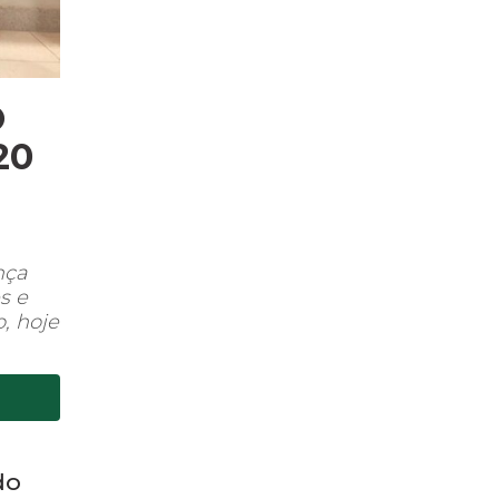
O
20
nça
s e
, hoje