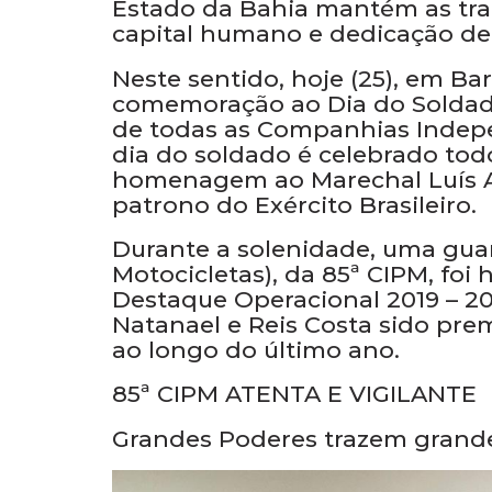
Home
Categorias
GUARNIÇÃO DA 85ª C
Considerada Força Auxiliar das
Sistema de Segurança Pública e D
Estado da Bahia mantém as trad
capital humano e dedicação de 
Neste sentido, hoje (25), em Ba
comemoração ao Dia do Soldado
de todas as Companhias Indepen
dia do soldado é celebrado tod
homenagem ao Marechal Luís Alv
patrono do Exército Brasileiro.
Durante a solenidade, uma gu
Motocicletas), da 85ª CIPM, f
Destaque Operacional 2019 – 20
Natanael e Reis Costa sido pr
ao longo do último ano.