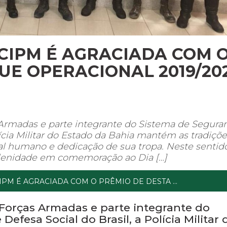
 CIPM É AGRACIADA COM 
UE OPERACIONAL 2019/20
 Armadas e parte integrante do Sistema de Segura
lícia Militar do Estado da Bahia mantém as tradiçõe
ital humano e dedicação de sua tropa. Neste sentido
 solenidade em comemoração ao Dia […]