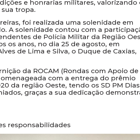
IPM É AGRACIADA COM O PRÊMIO DE DESTA ...
 Forças Armadas e parte integrante do
efesa Social do Brasil, a Polícia Militar 
ições e honrarias militares, valorizando 
sua tropa.
rreiras, foi realizada uma solenidade em
. A solenidade contou com a participaç
dentes de Polícia Militar da Região Oes
os os anos, no dia 25 de agosto, em
es de Lima e Silva, o Duque de Caxias,
arnição da ROCAM (Rondas com Apoio de
oi homenageada com a entrega do prêmio
20 da região Oeste, tendo os SD PM Dias
emiados, graças a sua dedicação demonst