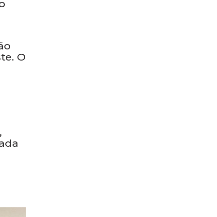
do
o
ão
te. O
,
rada