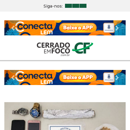
Siga-nos:
Previous
Nex
Previous
Nex