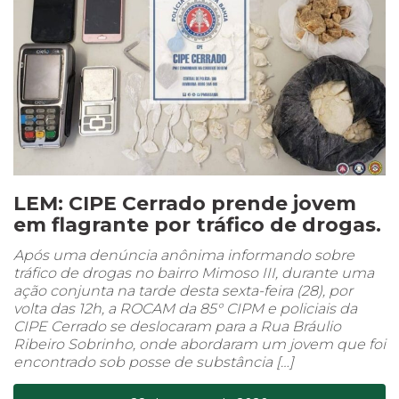
LEM: CIPE Cerrado prende jovem
em flagrante por tráfico de drogas.
Após uma denúncia anônima informando sobre
tráfico de drogas no bairro Mimoso III, durante uma
ação conjunta na tarde desta sexta-feira (28), por
volta das 12h, a ROCAM da 85° CIPM e policiais da
CIPE Cerrado se deslocaram para a Rua Bráulio
Ribeiro Sobrinho, onde abordaram um jovem que foi
encontrado sob posse de substância […]