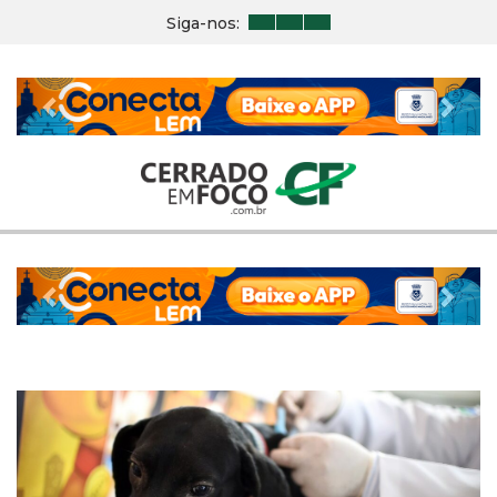
Siga-nos:
Previous
Nex
Previous
Nex