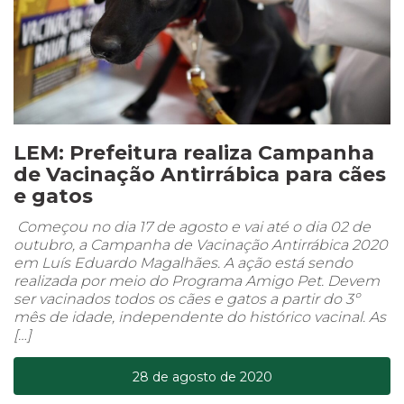
LEM: Prefeitura realiza Campanha
de Vacinação Antirrábica para cães
e gatos
Começou no dia 17 de agosto e vai até o dia 02 de
outubro, a Campanha de Vacinação Antirrábica 2020
em Luís Eduardo Magalhães. A ação está sendo
realizada por meio do Programa Amigo Pet. Devem
ser vacinados todos os cães e gatos a partir do 3º
mês de idade, independente do histórico vacinal. As
[…]
28 de agosto de 2020