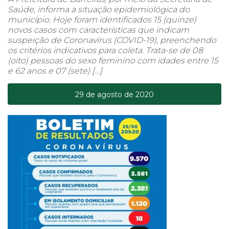
Saúde, informa a situação epidemiológica do
município. Hoje foram identificados 15 (quinze)
novos casos com características que indicam
suspeição de Coronavírus (COVID-19), preenchendo
os critérios indicativos para coleta. Trata-se de 08
(oito) pessoas do sexo feminino com idades entre 15
e 62 anos e 07 (sete) […]
29 de agosto de 2020