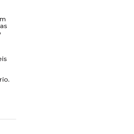
ém
das
o
is
io.