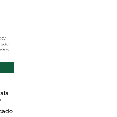
por
nado
ades –
 ala
a
ocado