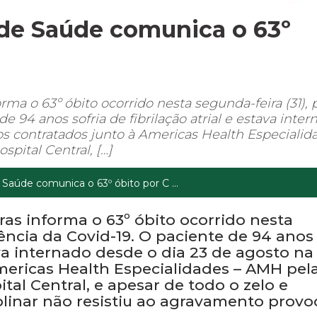
a de Saúde comunica o 63º
rma o 63º óbito ocorrido nesta segunda-feira (31), 
 94 anos sofria de fibrilação atrial e estava inter
tos contratados junto à Americas Health Especialid
spital Central, […]
e Saúde comunica o 63º óbito por C ...
ras informa o 63º óbito ocorrido nesta
ência da Covid-19. O paciente de 94 anos
tava internado desde o dia 23 de agosto na
Americas Health Especialidades – AMH pel
ital Central, e apesar de todo o zelo e
linar não resistiu ao agravamento prov