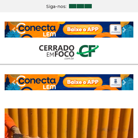
Siga-nos:
Previous
Nex
Previous
Nex