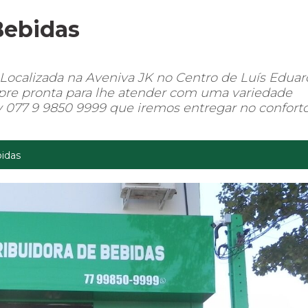
Bebidas
Localizada na Aveniva JK no Centro de Luís Edua
mpre pronta para lhe atender com uma variedade
y 077 9 9850 9999 que iremos entregar no confort
bidas