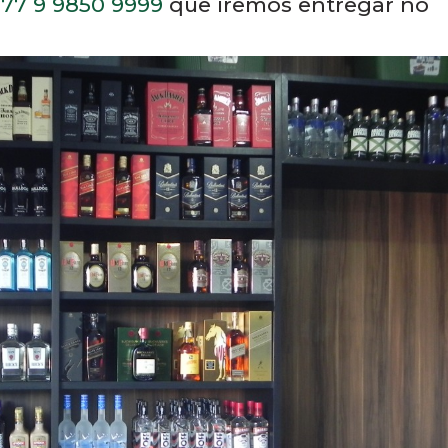
entro de Luís Eduardo Magalhães a
ronta para lhe atender com uma varieda
77 9 9850 9999
que iremos entregar no