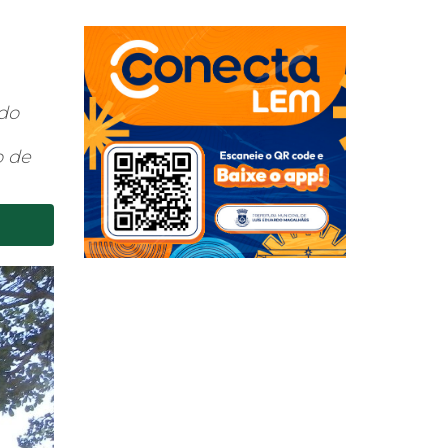
rdo
o de