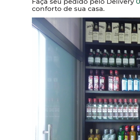
Localizada na Aveniva JK no C
distribuidora JK está sempre p
bebidas.
Faça seu pedido pelo Delivery
0
conforto de sua casa.